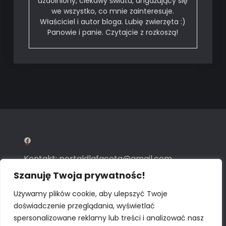
uzdolniony, ciekawy świata, angażujący się
we wszystko, co mnie zainteresuje.
Właściciel i autor bloga. Lubię zwierzęta :)
Panowie i panie. Czytajcie z rozkoszą!
Facebook
Kontakt:
portaldlafaceta@gmail.com
Szanuję Twoja prywatnośc!
Polityka prywatności
Używamy plików cookie, aby ulepszyć Twoje
doświadczenie przeglądania, wyświetlać
Widzisz nas dzięki
AEO Marketing
spersonalizowane reklamy lub treści i analizować nasz