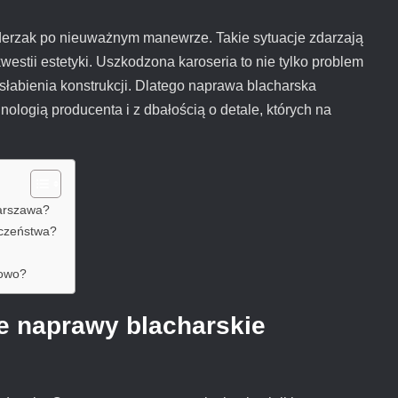
 zderzak po nieuważnym manewrze. Takie sytuacje zdarzają
westii estetyki. Uszkodzona karoseria to nie tylko problem
 osłabienia konstrukcji. Dlatego naprawa blacharska
ologią producenta i z dbałością o detale, których na
Warszawa?
eczeństwa?
łowo?
e naprawy blacharskie