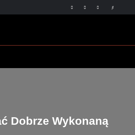
Blog
Mapa
Kontakt
Search
strony
nać Dobrze Wykonaną