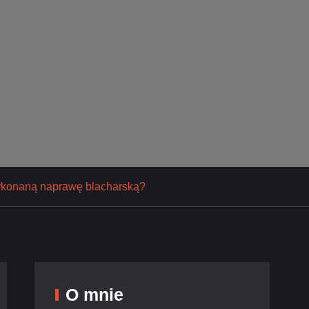
 wykonaną naprawę blacharską?
O mnie