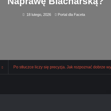
Naprawę Blacharską?
18 lutego, 2026
Portal dla Faceta
Po stłuczce liczy się precyzja. Jak rozpoznać dobrze