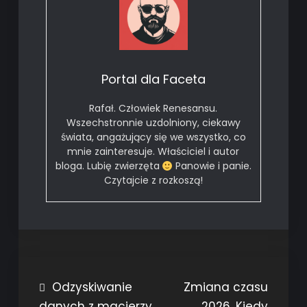
Portal dla Faceta
Rafał. Człowiek Renesansu.
Wszechstronnie uzdolniony, ciekawy
świata, angażujący się we wszystko, co
mnie zainteresuje. Właściciel i autor
bloga. Lubię zwierzęta
Panowie i panie.
Czytajcie z rozkoszą!
Nawigacja
Odzyskiwanie
Zmiana czasu
danych z macierzy
2026. Kiedy