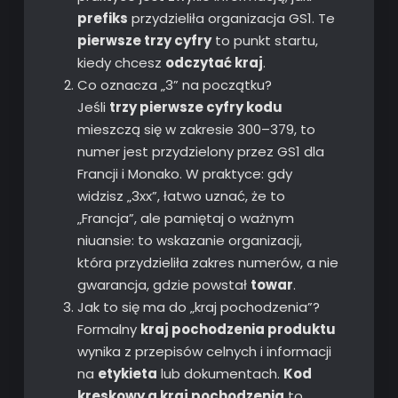
prefiks
przydzieliła organizacja GS1. Te
pierwsze trzy cyfry
to punkt startu,
kiedy chcesz
odczytać kraj
.
Co oznacza „3” na początku?
Jeśli
trzy pierwsze cyfry kodu
mieszczą się w zakresie 300–379, to
numer jest przydzielony przez GS1 dla
Francji i Monako. W praktyce: gdy
widzisz „3xx”, łatwo uznać, że to
„Francja”, ale pamiętaj o ważnym
niuansie: to wskazanie organizacji,
która przydzieliła zakres numerów, a nie
gwarancja, gdzie powstał
towar
.
Jak to się ma do „kraj pochodzenia”?
Formalny
kraj pochodzenia produktu
wynika z przepisów celnych i informacji
na
etykieta
lub dokumentach.
Kod
kreskowy a kraj pochodzenia
to