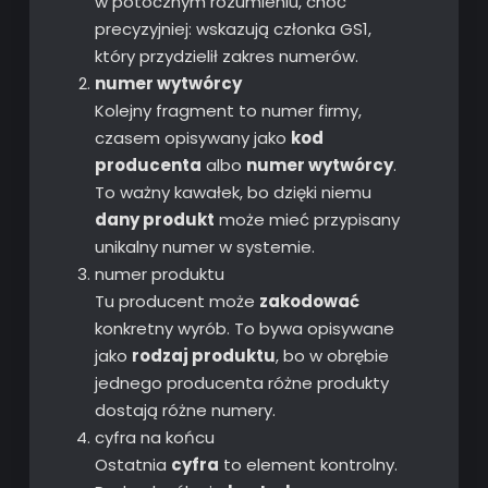
w potocznym rozumieniu, choć
precyzyjniej: wskazują członka GS1,
który przydzielił zakres numerów.
numer wytwórcy
Kolejny fragment to numer firmy,
czasem opisywany jako
kod
producenta
albo
numer wytwórcy
.
To ważny kawałek, bo dzięki niemu
dany produkt
może mieć przypisany
unikalny numer w systemie.
numer produktu
Tu producent może
zakodować
konkretny wyrób. To bywa opisywane
jako
rodzaj produktu
, bo w obrębie
jednego producenta różne produkty
dostają różne numery.
cyfra na końcu
Ostatnia
cyfra
to element kontrolny.