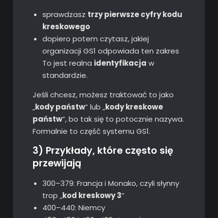
sprawdzasz
trzy pierwsze cyfry kodu
kreskowego
dopiero potem czytasz, jakiej
organizacji GS1 odpowiada ten zakres
To jest realna
identyfikacja
w
standardzie.
Jeśli chcesz, możesz traktować to jako
„
kody państw
” lub „
kody kreskowe
państw
”, bo tak się to potocznie nazywa.
Formalnie to część systemu GS1.
3) Przykłady, które często się
przewijają
300–379: Francja i Monako, czyli słynny
trop „
kod kreskowy 3
”
400–440: Niemcy