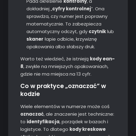
Pada określenie
kontrolny
, a
dokładniej „
cyfry kontrolnej
”. Ona
sprawdza, czy numer jest poprawny
matematycznie. To zabezpiecza
automatyczny odczyt, gdy
czytnik
lub
skaner
łapie odbicie, krzywiznę
opakowania albo słabszy druk.
Warto też wiedzieć, że istnieją
kody ean-
8
, zwykle na mniejszych opakowaniach,
gdzie nie ma miejsca na 13 cyfr.
Co w praktyce „oznaczać” w
kodzie
Wiele elementów w numerze może coś
oznaczać
, ale znaczenie jest techniczne:
to
identyfikacja
, porządek w bazach i
logistyce. To dlatego
kody kreskowe