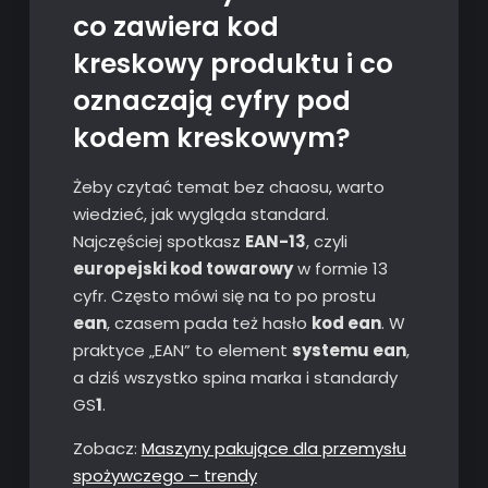
co zawiera kod
kreskowy produktu i co
oznaczają cyfry pod
kodem kreskowym?
Żeby czytać temat bez chaosu, warto
wiedzieć, jak wygląda standard.
Najczęściej spotkasz
EAN-13
, czyli
europejski kod towarowy
w formie 13
cyfr. Często mówi się na to po prostu
ean
, czasem pada też hasło
kod ean
. W
praktyce „EAN” to element
systemu ean
,
a dziś wszystko spina marka i standardy
GS
1
.
Zobacz:
Maszyny pakujące dla przemysłu
spożywczego – trendy