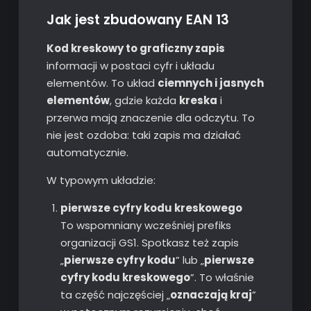
Jak jest zbudowany EAN 13
Kod kreskowy to graficzny zapis
informacji w postaci cyfr i układu
elementów. To układ
ciemnych i jasnych
elementów
, gdzie każda
kreska
i
przerwa mają znaczenie dla odczytu. To
nie jest ozdoba: taki zapis ma działać
automatycznie.
W typowym układzie:
pierwsze cyfry kodu kreskowego
To wspomniany wcześniej prefiks
organizacji GS1. Spotkasz też zapis
„
pierwsze cyfry kodu
” lub „
pierwsze
cyfry kodu kreskowego
”. To właśnie
ta część najczęściej „
oznaczają kraj
”