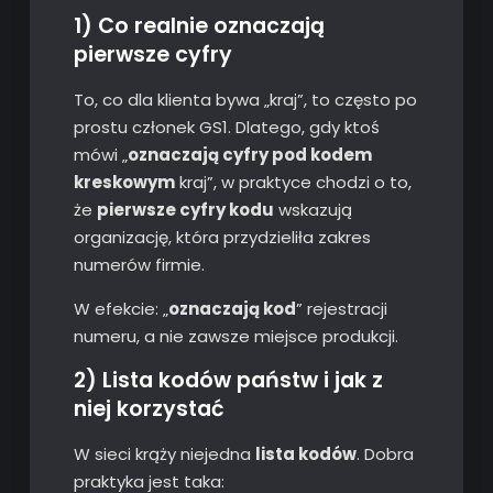
1) Co realnie oznaczają
pierwsze cyfry
To, co dla klienta bywa „kraj”, to często po
prostu członek GS1. Dlatego, gdy ktoś
mówi „
oznaczają cyfry pod kodem
kreskowym
kraj”, w praktyce chodzi o to,
że
pierwsze cyfry kodu
wskazują
organizację, która przydzieliła zakres
numerów firmie.
W efekcie: „
oznaczają kod
” rejestracji
numeru, a nie zawsze miejsce produkcji.
2) Lista kodów państw i jak z
niej korzystać
W sieci krąży niejedna
lista kodów
. Dobra
praktyka jest taka: