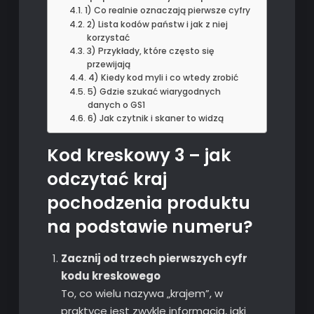
1) Co realnie oznaczają pierwsze cyfry
2) Lista kodów państw i jak z niej
korzystać
3) Przykłady, które często się
przewijają
4) Kiedy kod myli i co wtedy zrobić
5) Gdzie szukać wiarygodnych
danych o GS1
6) Jak czytnik i skaner to widzą
Kod kreskowy 3 – jak
odczytać kraj
pochodzenia produktu
na podstawie numeru?
Zacznij od trzech pierwszych cyfr
kodu kreskowego
To, co wielu nazywa „krajem”, w
praktyce jest zwykle informacją, jaki