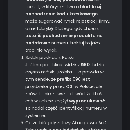
temat, w którym łatwo o błąd:
kraj
pochodzenia kodu kreskowego
może sugerować rynek rejestracji firmy,
a nie fabrykę. Dlatego, gdy chcesz
ustalić pochodzenie produktu na
podstawie
numeru, traktuj to jako
trop, nie wyrok.
Szybki przykład z Polski
Jeśli na produkcie widzisz
590
, ludzie
często mówią „Polska”. To prawda w
tym sensie, że prefiks 590 jest
przydzielony przez GS1 w Polsce, ale
znów: to nie zawsze dowód, że ktoś
coś w Polsce zdążył
wyprodukować
.
To nadal część identyfikacji numeru w
systemie.
Co zrobić, gdy zależy Ci na pewności?
Żeby realnie
dowiedzieć
się, z jakiego