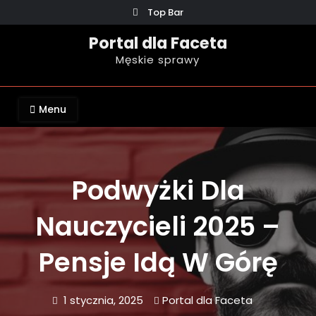
Skip
Top Bar
to
Portal dla Faceta
content
Męskie sprawy
Menu
Podwyżki Dla
Nauczycieli 2025 –
Pensje Idą W Górę
1 stycznia, 2025
Portal dla Faceta