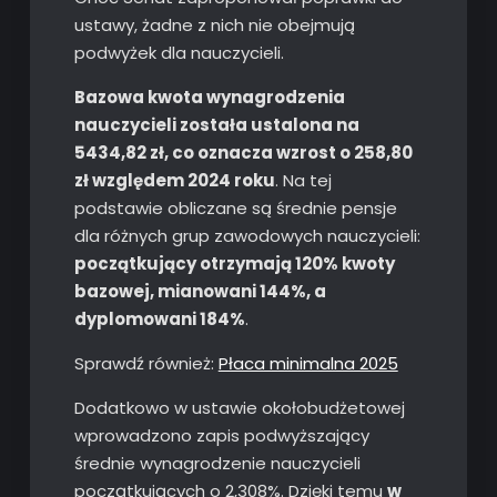
ustawy, żadne z nich nie obejmują
podwyżek dla nauczycieli.
Bazowa kwota wynagrodzenia
nauczycieli została ustalona na
5434,82 zł, co oznacza wzrost o 258,80
zł względem 2024 roku
. Na tej
podstawie obliczane są średnie pensje
dla różnych grup zawodowych nauczycieli:
początkujący otrzymają 120% kwoty
bazowej, mianowani 144%, a
dyplomowani 184%
.
Sprawdź również:
Płaca minimalna 2025
Dodatkowo w ustawie okołobudżetowej
wprowadzono zapis podwyższający
średnie wynagrodzenie nauczycieli
początkujących o 2,308%. Dzięki temu
w