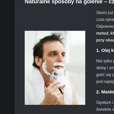
Naturalne sposoby na golenie – c
Skoro już
czas spra
Odpowiedź
metod, kt
przy okaz
1. Olej
Nie tylko
skórę i z
golić się
jest najl
2. Masł
Gęstsze i
świetnie 