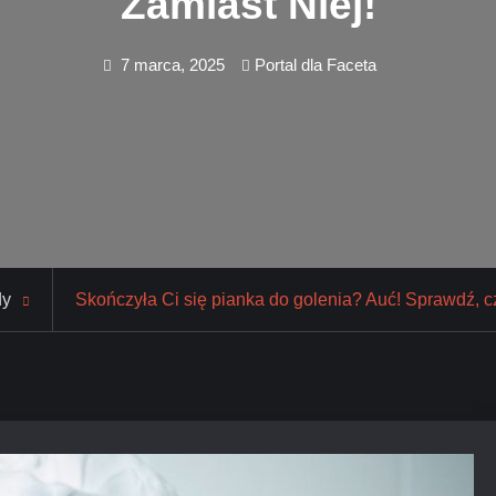
Zamiast Niej!
7 marca, 2025
Portal dla Faceta
dy
Skończyła Ci się pianka do golenia? Auć! Sprawdź, c