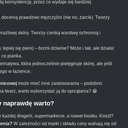
stą konsystencję, przez co wydaje się bardziej
 docenią prawdziwi mężczyźni (nie no, żarcik). Tworzy
rażliwej skóry. Tworzy cienką warstwę ochronną i
epiej się pieni) – brzmi dziwnie? Może i tak, ale działa!
 co pianka.
ternatywa, która jednocześnie pielęgnuje skórę, ale jeśli
tego w łazience.
znicowej
może mieć inne zastosowania – podobno
 na twarz, warto wykorzystać ją do sprzątania? 😁
czy naprawdę warto?
w każdej drogerii, supermarkecie, a nawet kiosku. Koszt?
lenia?
W zależności od marki i składu ceny wahają się od