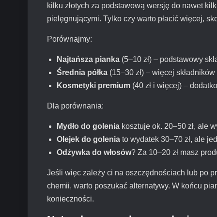
kilku złotych za podstawową wersję do nawet kil
pielęgnującymi. Tylko czy warto płacić więcej, sko
Porównajmy:
Najtańsza pianka
(5–10 zł) – podstawowy skła
Średnia półka
(15–30 zł) – więcej składników
Kosmetyki premium
(40 zł i więcej) – dodatk
Dla porównania:
Mydło do golenia
kosztuje ok. 20–50 zł, ale w
Olejek do golenia
to wydatek 30–70 zł, ale je
Odżywka do włosów
? Za 10–20 zł masz produ
Jeśli więc zależy ci na oszczędnościach lub po p
chemii, warto poszukać alternatywy. W końcu pian
konieczności.