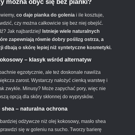
zy można obyć się bez pianki?
 wiemy,
co daje pianka do golenia
i ile kosztuje,
wdzić, czy można całkowicie się bez niej obejść.
? Jak najbardziej!
Istnieje wiele naturalnych
óre zapewniają równie dobry poślizg ostrza, a
ji dbają o skórę lepiej niż syntetyczne kosmetyki.
 kokosowy – klasyk wśród alternatyw
 pachnie egzotycznie, ale też doskonale nawilża
miękcza zarost. Wystarczy nałożyć cienką warstwę i
 jak zwykle. Minusy? Może zapychać pory, więc nie
epszą opcją dla skóry skłonnej do wyprysków.
o shea – naturalna ochrona
 bardziej odżywcze niż olej kokosowy, masło shea
sprawdzi się w goleniu na sucho. Tworzy barierę