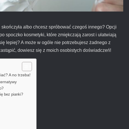
 się skończyła albo chcesz spróbować czegoś innego? Opcji
 po spoczko kosmetyki, które zmiękczają zarost i ułatwiają
 się lepiej? A może w ogóle nie potrzebujesz żadnego z
 zastąpić, dowiesz się z moich osobistych doświadczeń!
iać? A no trzeba!
ternatywy
to?
ię bez pianki?