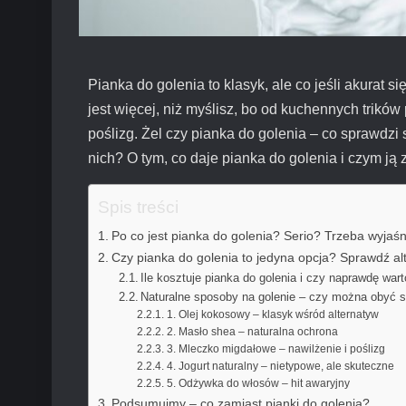
Pianka do golenia to klasyk, ale co jeśli akurat
jest więcej, niż myślisz, bo od kuchennych trików
poślizg. Żel czy pianka do golenia – co sprawdzi
nich? O tym, co daje pianka do golenia i czym ją
Spis treści
Po co jest pianka do golenia? Serio? Trzeba wyjaśn
Czy pianka do golenia to jedyna opcja? Sprawdź al
Ile kosztuje pianka do golenia i czy naprawdę war
Naturalne sposoby na golenie – czy można obyć s
1. Olej kokosowy – klasyk wśród alternatyw
2. Masło shea – naturalna ochrona
3. Mleczko migdałowe – nawilżenie i poślizg
4. Jogurt naturalny – nietypowe, ale skuteczne
5. Odżywka do włosów – hit awaryjny
Podsumujmy – co zamiast pianki do golenia?