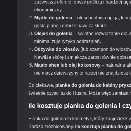
zazwyczaj oferuje lepszy poślizg i bardziej gę
ekonomiczny.
Mydło do golenia
– oldschoolowa opcja, którą
gęstą pianę i dobrze nawilża skórę.
Olejek do golenia
– świetne rozwiązanie dla w
minimalizuje ryzyko podrażnień.
Odżywka do włosów
(lub szampon do włosów, l
Nawilża skórę i zmiękcza zarost równie dobrze
Masło shea lub olej kokosowy
– naturalna al
nie masz dziewczyny to raczej nie znajdziesz 
Co ciekawe,
pianka do golenia do kabiny prys
świetnie czyści szkło i lustra. Może więc zamiast
Ile kosztuje pianka do golenia i 
Pianka do golenia to kosmetyk, który znajdziesz 
Bardzo zróżnicowany.
Ile kosztuje pianka do go