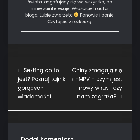
świata, angażujący się we wszystko, co
mnie zainteresuje. Właściciel i autor
bloga. Lubię zwierzęta
Panowie i panie.
Czytajcie z rozkoszą!
Nawigacja
Sexting co to
Chiny zmagają się
jest? Poznaj tajniki
z HMPV – czym jest
wpisu
gorących
nowy wirus i czy
wiadomości!
nam zagraża?
Dodaj komentarz