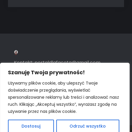
Facebook
Kontakt:
portaldlafaceta@gmail.com
Szanuję Twoja prywatnośc!
Polityka prywatności
Używamy plików cookie, aby ulepszyć Twoje
doświadczenie przeglądania, wyświetlać
Widzisz nas dzięki
AEO Marketing
spersonalizowane reklamy lub treści i analizować nasz
ruch. Klikając „Akceptuj wszystko”, wyrażasz zgodę na
używanie przez nas plików cookie.
Dostosuj
Odrzuć wszystko